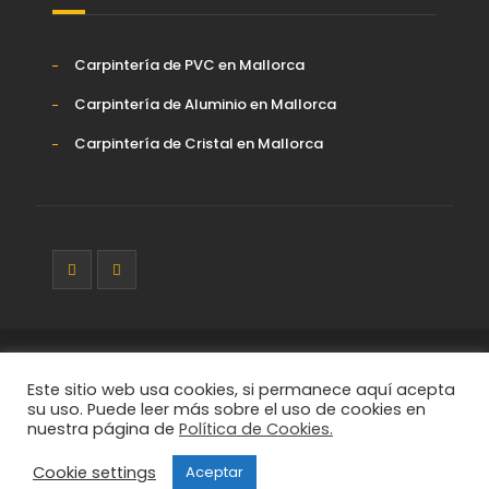
Carpintería de PVC en Mallorca
Carpintería de Aluminio en Mallorca
Carpintería de Cristal en Mallorca
© DESARROLLO Y SEO BY
FEIMWEB
2025. ALL RIGHTS
RESERVED.
Este sitio web usa cookies, si permanece aquí acepta
su uso. Puede leer más sobre el uso de cookies en
nuestra página de
Política de Cookies.
Política de Privacidad
Política de Cookies
Cookie settings
Aceptar