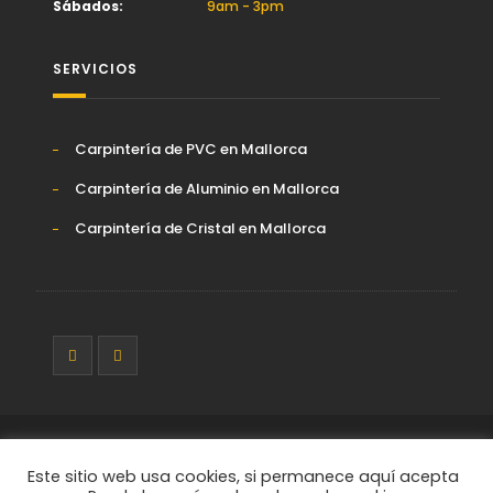
Sábados:
9am - 3pm
SERVICIOS
Carpintería de PVC en Mallorca
Carpintería de Aluminio en Mallorca
Carpintería de Cristal en Mallorca
© DESARROLLO Y SEO BY
FEIMWEB
2025. ALL RIGHTS
RESERVED.
Este sitio web usa cookies, si permanece aquí acepta